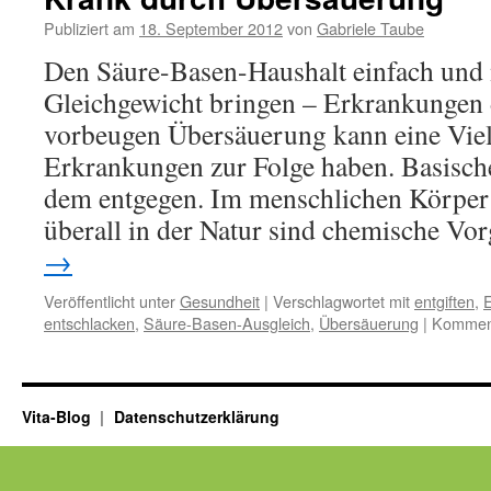
Alternativmedizin
und
Publiziert am
18. September 2012
von
Gabriele Taube
Schulmedizin
Den Säure-Basen-Haushalt einfach und n
Gleichgewicht bringen – Erkrankungen
vorbeugen Übersäuerung kann eine Viel
Erkrankungen zur Folge haben. Basisch
dem entgegen. Im menschlichen Körper
überall in der Natur sind chemische V
→
Veröffentlicht unter
Gesundheit
|
Verschlagwortet mit
entgiften
,
E
entschlacken
,
Säure-Basen-Ausgleich
,
Übersäuerung
|
Komment
Vita-Blog
Datenschutzerklärung