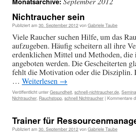
September 2012
Monatsarchive:
Nichtraucher sein
Publiziert am
30. September 2012
von
Gabriele Taube
Viele Raucher suchen Hilfe, um das Ra
aufzugeben. Häufig scheitern all ihre Ver
erdenklichen Mittel und Methoden, die
angeboten werden. Die Gescheiterten gl
fehlt die Motivation oder die Disziplin.
…
Weiterlesen
→
Veröffentlicht unter
Gesundheit
,
schnell-nichtraucher.de
,
Semina
Nichtraucher
,
Rauchstopp
,
schnell Nichtraucher
|
Kommentare de
Trainer für Ressourcenmanag
Publiziert am
30. September 2012
von
Gabriele Taube