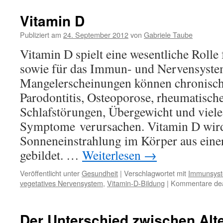
“Selbstheilung”
Vitamin D
Publiziert am
24. September 2012
von
Gabriele Taube
Vitamin D spielt eine wesentliche Roll
sowie für das Immun- und Nervensyste
Mangelerscheinungen können chronische
Parodontitis, Osteoporose, rheumatisc
Schlafstörungen, Übergewicht und viel
Symptome verursachen. Vitamin D wird
Sonneneinstrahlung im Körper aus einer
gebildet. …
Weiterlesen
→
Veröffentlicht unter
Gesundheit
|
Verschlagwortet mit
Immunsys
vegetatives Nervensystem
,
Vitamin-D-Bildung
|
Kommentare deak
Der Unterschied zwischen Alt