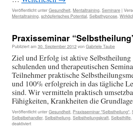
Veröffentlicht unter
Gesundheit
,
Mentaltraining
,
Seminare
|
Vers
Mentaltraining
,
schöpferisches Potential
,
Selbsthypnose
,
Wirklic
Praxisseminar “Selbstheilung
Publiziert am
30. September 2012
von
Gabriele Taube
Ziel und Erfolg ist aktive Selbstheilung
schulenden und therapeutischen Seminar
Teilnehmer praktische Selbstheilungsme
und 100% erfolgreich in das tägliche Le
sind. Wir vermitteln praktisch umsetzb
Fähigkeiten, Krankheiten die Grundla
Veröffentlicht unter
Gesundheit
,
Praxisseminar "Selbstheilung"
,
Selbstbehandler
,
Selbstheilung
,
Selbstheilungskraft
,
Selbsthilfe
,
für
deaktiviert
Praxisseminar