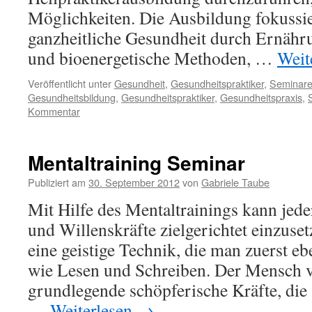
Möglichkeiten. Die Ausbildung fokussie
ganzheitliche Gesundheit durch Ernähr
und bioenergetische Methoden, …
Weit
Veröffentlicht unter
Gesundheit
,
Gesundheitspraktiker
,
Seminar
Gesundheitsbildung
,
Gesundheitspraktiker
,
Gesundheitspraxis
,
Kommentar
Mentaltraining Seminar
Publiziert am
30. September 2012
von
Gabriele Taube
Mit Hilfe des Mentaltrainings kann jeder
und Willenskräfte zielgerichtet einzuset
eine geistige Technik, die man zuerst e
wie Lesen und Schreiben. Der Mensch v
grundlegende schöpferische Kräfte, die
…
Weiterlesen
→