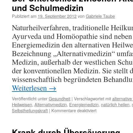
und Schulmedizin
Publiziert am
19. September 2012
von
Gabriele Taube
Naturheilverfahren, traditionelle Heilk
Ayurveda und Homöopathie sind neben
Energiemedizin den alternativen Heilwe
Bezeichnung „Alternativmedizin“ umfas
Medizin, außerhalb der westlichen Schu
der konventionellen Medizin. Sie stellt 
wissenschaftlich begründeten Behand
Weiterlesen
→
Veröffentlicht unter
Gesundheit
|
Verschlagwortet mit
alternativ
Heilweisen
,
Alternativmedizin
,
Energiemedizin
,
natürlich heilen
,
für
Selbstheilungskraft
|
Kommentare deaktiviert
Der
Unterschied
zwischen
Krank durch Übersäuerung