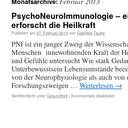
Februar 2013
Monatsarchive:
PsychoNeuroImmunologie – e
erforscht die Heilkraft
Publiziert am
27. Februar 2013
von
Gabriele Taube
PNI ist ein junger Zweig der Wissenscha
Menschen innewohnenden Kraft der He
und Gefühle untersucht Wie stark Geda
Unterbewusstsein Lebensumstände beein
von der Neurophysiologie als auch von
Forschungszweigen …
Weiterlesen
→
für
Veröffentlicht unter
Gesundheit
|
Kommentare deaktiviert
Psycho
–
eine
Wissen
erforsc