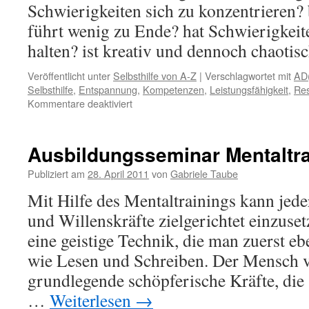
Schwierigkeiten sich zu konzentrieren? 
führt wenig zu Ende? hat Schwierigkeit
halten? ist kreativ und dennoch chaotis
Veröffentlicht unter
Selbsthilfe von A-Z
|
Verschlagwortet mit
AD
Selbsthilfe
,
Entspannung
,
Kompetenzen
,
Leistungsfähigkeit
,
Re
für
Kommentare deaktiviert
ADHS
–
Selbsthilfe
Ausbildungsseminar Mentaltra
Publiziert am
28. April 2011
von
Gabriele Taube
Mit Hilfe des Mentaltrainings kann jeder
und Willenskräfte zielgerichtet einzuset
eine geistige Technik, die man zuerst e
wie Lesen und Schreiben. Der Mensch v
grundlegende schöpferische Kräfte, die
…
Weiterlesen
→