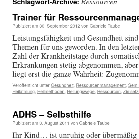
Ressourcen
Schlagwort-Archive:
Trainer für Ressourcenmanag
Publiziert am
30. September 2012
von
Gabriele Taube
Leistungsfähigkeit und Gesundheit sind
Themen für uns geworden. In den letzte
Zahl der Krankheitstage durch somatisch
Erkrankungen stetig abgenommen, aber 
liegt erst die ganze Wahrheit: Zugen
Veröffentlicht unter
Gesundheit
,
Ressourcenmanagement
,
Semi
Heilatmung
,
Heilmethoden
,
Heilungswege
,
Ressourcen
,
Zielset
ADHS – Selbsthilfe
Publiziert am
3. August 2011
von
Gabriele Taube
Ihr Kind… ist unruhig oder übermäßig 