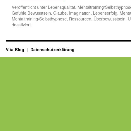
Veröffentlicht unter
Lebensqualität
,
Mentaltraining/Selbsthypnos
Gefühle Bewusstsein
,
Glaube
,
Imagination
,
Lebenserfolg
,
Mental
Mentaltraining/Selbsthypnose
,
Ressourcen
,
Überbewusstsein
,
U
für
deaktiviert
Ausbildungsseminar
Mentaltraining
Vita-Blog
Datenschutzerklärung