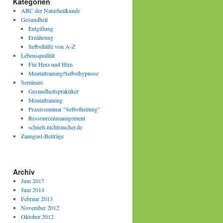
Kategorien
ABC der Naturheilkunde
Gesundheit
Entgiftung
Ernährung
Selbsthilfe von A-Z
Lebensqualität
Für Herz und Hirn
Mentaltraining/Selbsthypnose
Seminare
Gesundheitspraktiker
Mentaltraining
Praxisseminar "Selbstheilung"
Ressourcenmanagement
schnell-nichtraucher.de
Zaungast-Beiträge
Archiv
Juni 2017
Juni 2014
Februar 2013
November 2012
Oktober 2012