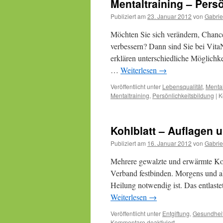
Mentaltraining – Pers
Publiziert am
23. Januar 2012
von
Gabrie
Möchten Sie sich verändern, Chanc
verbessern? Dann sind Sie bei VitaN
erklären unterschiedliche Möglichke
…
Weiterlesen
→
Veröffentlicht unter
Lebensqualität
,
Mental
Mentaltraining
,
Persönlichkeitsbildung
|
K
Kohlblatt – Auflagen 
Publiziert am
16. Januar 2012
von
Gabrie
Mehrere gewalzte und erwärmte Kohl
Verband festbinden. Morgens und ab
Heilung notwendig ist. Das entlas
Weiterlesen
→
Veröffentlicht unter
Entgiftung
,
Gesundhei
für
Kommentare deaktiviert