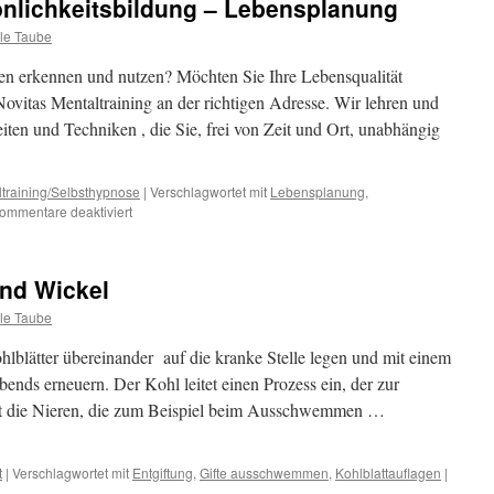
önlichkeitsbildung – Lebensplanung
le Taube
en erkennen und nutzen? Möchten Sie Ihre Lebensqualität
ovitas Mentaltraining an der richtigen Adresse. Wir lehren und
iten und Techniken , die Sie, frei von Zeit und Ort, unabhängig
training/Selbsthypnose
|
Verschlagwortet mit
Lebensplanung
,
für
ommentare deaktiviert
Mentaltraining
–
Persönlichkeitsbildung
und Wickel
–
Lebensplanung
le Taube
blätter übereinander auf die kranke Stelle legen und mit einem
ends erneuern. Der Kohl leitet einen Prozess ein, der zur
tet die Nieren, die zum Beispiel beim Ausschwemmen …
t
|
Verschlagwortet mit
Entgiftung
,
Gifte ausschwemmen
,
Kohlblattauflagen
|