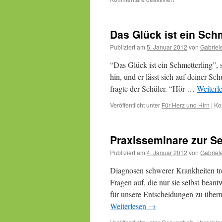
Kohlblatt
–
Auflagen
Das Glück ist ein Sch
und
Wickel
Publiziert am
5. Januar 2012
von
Gabriel
“Das Glück ist ein Schmetterling”, s
hin, und er lässt sich auf deiner Sc
fragte der Schüler. “Hör …
Weiterl
Veröffentlicht unter
Für Herz und Hirn
|
Ko
Praxisseminare zur Se
Publiziert am
4. Januar 2012
von
Gabriel
Diagnosen schwerer Krankheiten tre
Fragen auf, die nur sie selbst bean
für unsere Entscheidungen zu über
Weiterlesen
→