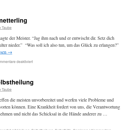
metterling
e Taube
agte der Meister. “Jag ihm nach und er entwischt dir. Setz dich
hulter nieder.” “Was soll ich also tun, um das Glück zu erlangen?”
esen
→
für
mmentare deaktiviert
Das
Glück
ist
lbstheilung
ein
Schmetterling
e Taube
ffen die meisten unvorbereitet und werfen viele Probleme und
tworten können. Eine Krankheit fordert von uns, die Verantwortung
nehmen und nicht das Schicksal in die Hände anderer zu …