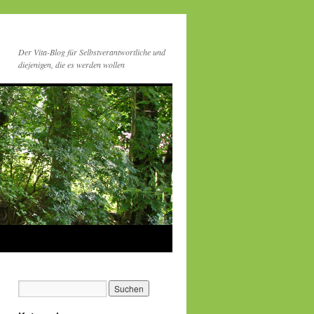
Der Vita-Blog für Selbstverantwortliche und
diejenigen, die es werden wollen