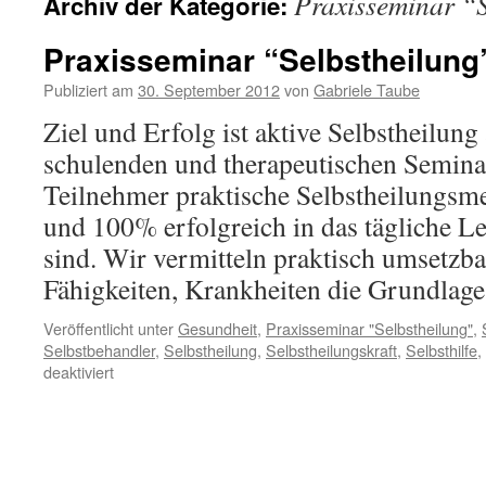
Praxisseminar “S
Archiv der Kategorie:
Praxisseminar “Selbstheilung
Publiziert am
30. September 2012
von
Gabriele Taube
Ziel und Erfolg ist aktive Selbstheilung
schulenden und therapeutischen Seminar
Teilnehmer praktische Selbstheilungsme
und 100% erfolgreich in das tägliche Le
sind. Wir vermitteln praktisch umsetzb
Fähigkeiten, Krankheiten die Grundla
Veröffentlicht unter
Gesundheit
,
Praxisseminar "Selbstheilung"
,
Selbstbehandler
,
Selbstheilung
,
Selbstheilungskraft
,
Selbsthilfe
,
für
deaktiviert
Praxisseminar
“Selbstheilung”