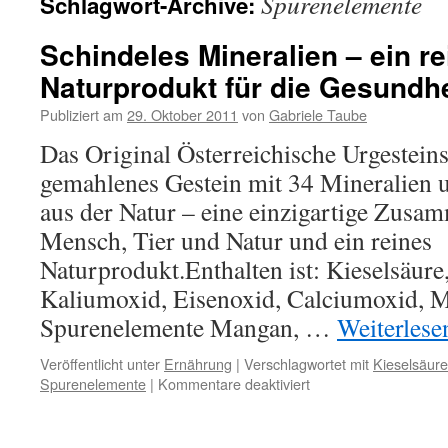
Spurenelemente
Schlagwort-Archive:
Schindeles Mineralien – ein r
Naturprodukt für die Gesundhe
Publiziert am
29. Oktober 2011
von
Gabriele Taube
Das Original Österreichische Urgesteins
gemahlenes Gestein mit 34 Mineralien
aus der Natur – eine einzigartige Zusa
Mensch, Tier und Natur und ein reines
Naturprodukt.Enthalten ist: Kieselsäur
Kaliumoxid, Eisenoxid, Calciumoxid, 
Spurenelemente Mangan, …
Weiterles
Veröffentlicht unter
Ernährung
|
Verschlagwortet mit
Kieselsäure
für
Spurenelemente
|
Kommentare deaktiviert
Schindeles
Mineralien
–