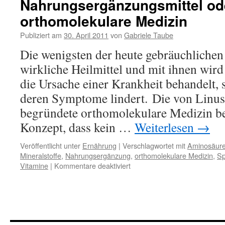
Nahrungsergänzungsmittel od
ein
orthomolekulare Medizin
reines
Naturprodukt
Publiziert am
30. April 2011
von
Gabriele Taube
für
die
Die wenigsten der heute gebräuchliche
Gesundheit
wirkliche Heilmittel und mit ihnen wird 
die Ursache einer Krankheit behandelt, 
deren Symptome lindert. Die von Linus
begründete orthomolekulare Medizin b
Konzept, dass kein …
Weiterlesen
→
Veröffentlicht unter
Ernährung
|
Verschlagwortet mit
Aminosäur
Mineralstoffe
,
Nahrungsergänzung
,
orthomolekulare Medizin
,
Sp
für
Vitamine
|
Kommentare deaktiviert
Nahrungsergänzungsmittel
oder
orthomolekulare
Medizin