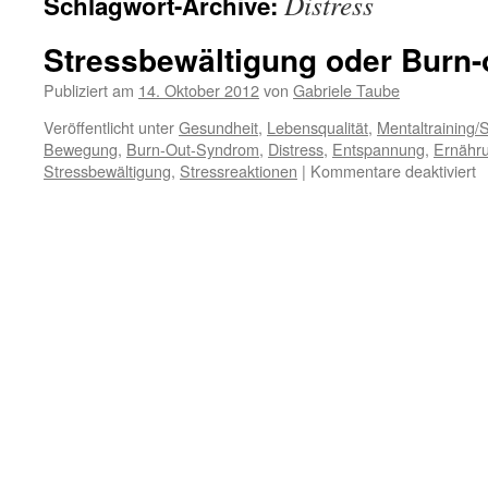
Distress
Schlagwort-Archive:
Stressbewältigung oder Burn-
Publiziert am
14. Oktober 2012
von
Gabriele Taube
Veröffentlicht unter
Gesundheit
,
Lebensqualität
,
Mentaltraining/
Bewegung
,
Burn-Out-Syndrom
,
Distress
,
Entspannung
,
Ernähr
fü
Stressbewältigung
,
Stressreaktionen
|
Kommentare deaktiviert
S
o
B
o