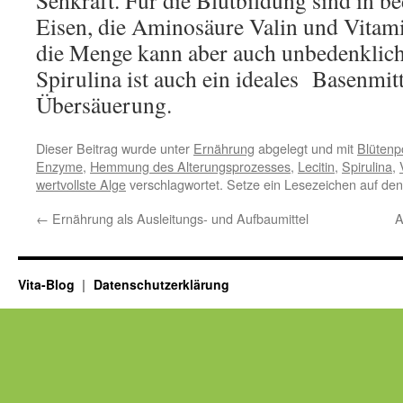
Sehkraft. Für die Blutbildung sind in 
Eisen, die Aminosäure Valin und Vitami
die Menge kann aber auch unbedenklich
Spirulina ist auch ein ideales Basenmit
Übersäuerung.
Dieser Beitrag wurde unter
Ernährung
abgelegt und mit
Blütenp
Enzyme
,
Hemmung des Alterungsprozesses
,
Lecitin
,
Spirulina
,
wertvollste Alge
verschlagwortet. Setze ein Lesezeichen auf de
←
Ernährung als Ausleitungs- und Aufbaumittel
A
Vita-Blog
Datenschutzerklärung